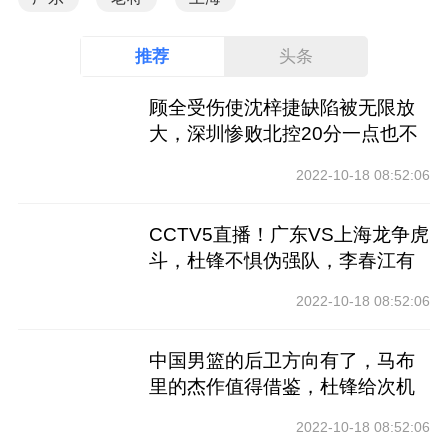
推荐
头条
顾全受伤使沈梓捷缺陷被无限放
大，深圳惨败北控20分一点也不
冤
2022-10-18 08:52:06
CCTV5直播！广东VS上海龙争虎
斗，杜锋不惧伪强队，李春江有
心无力
2022-10-18 08:52:06
中国男篮的后卫方向有了，马布
里的杰作值得借鉴，杜锋给次机
会吧
2022-10-18 08:52:06