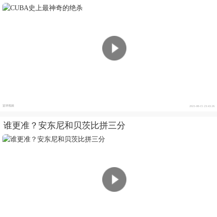
篮球视频
2021-08-15 23:43:26
谁更准？安东尼和贝茨比拼三分