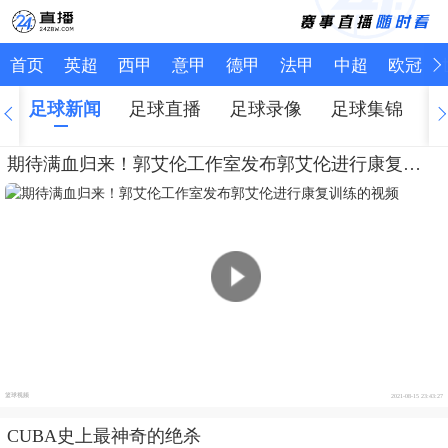
首页
英超
西甲
意甲
德甲
法甲
中超
欧冠
足球新闻
足球直播
足球录像
足球集锦
期待满血归来！郭艾伦工作室发布郭艾伦进行康复训练的视频
篮球视频
2021-08-15 23:43:27
CUBA史上最神奇的绝杀