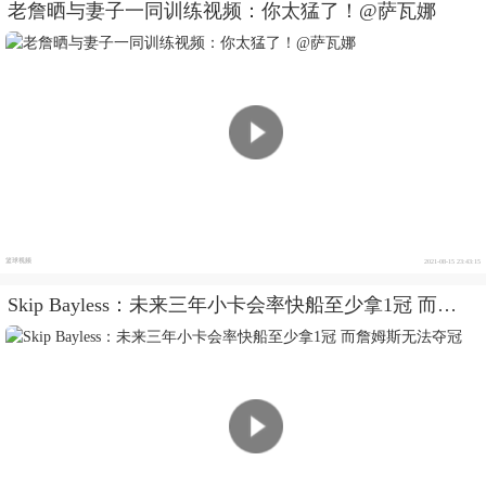
老詹晒与妻子一同训练视频：你太猛了！@萨瓦娜
篮球视频
2021-08-15 23:43:15
Skip Bayless：未来三年小卡会率快船至少拿1冠 而詹姆斯无法夺冠