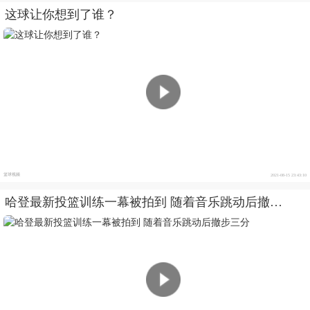
这球让你想到了谁？
篮球视频
2021-08-15 23:43:10
哈登最新投篮训练一幕被拍到 随着音乐跳动后撤步三分