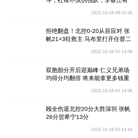
斗，杜锋不惧伪强队，李春江有
心无力
2022-10-18 08:52:06
拒绝翻盘！北控0-20从容应对 张
帆21+3狂救主 马布里打开任督二
脉
2022-10-18 02:14:08
双胞胎分开后迎巅峰 仁义兄弟场
均得分均翻倍 将来能拿更多钱重
聚
2022-10-18 02:14:06
顾全伤退北控20分大胜深圳 张帆
26分贺希宁13分
2022-10-18 02:13:44