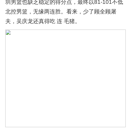
圳男篮也缺乏稳定的得分点，最终以81-101不低
北控男篮，无缘两连胜。看来，少了顾全顾屠
夫，吴庆龙还真得吃 连 毛猪。