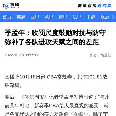
首页
英超
西甲
意甲
德甲
法甲
中超
欧冠
季孟年：吹罚尺度鼓励对抗与防守
弥补了各队进攻天赋之间的差距
2022-10-18 09:55:08
作者：简重新
直播吧10月18日讯 CBA常规赛，北控101-81战
胜深圳。
赛后，《体坛周报》记者季孟年发博写道：“与此
前几年相比，新赛季CBA给人最直观的感受，就
是各支球队之间的实力差距似乎在缩小。除了宁